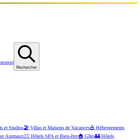
propos
|
Rechercher
s et Studios
🏖️
Villas et Maisons de Vacances
🎪
Hébergements
our Animaux
🧖‍♂️
Hôtels SPA et Bien-être
🏠
Gîtes
🏰
Hôtels