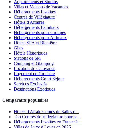
Appartements et Studios
Villas et Maisons de Vacances
Hébergements Insolites
Centres de Villégiature
Hôtels d'Affaires
Hébergements Familiaux
Hébergements pour Groupes
Hébergements pour Animaux
Hôtels SPA et Bien-être
Gîtes
Hôtels Historiques
Stations de Ski
Camping et Glamping
Location de Caravanes
Logement en Croisière
Hébergements Court Séjour
Services Exclusifs
Destinations Exotiques
Comparatifs populaires
Hôtels d'Affaires dotés de Salles d...
Top Centres de Villégiature pour se...
Hébergements Insolites en France à ...
Villas de Luxe à Louer en 2026