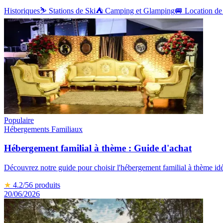
Historiques
⛷️
Stations de Ski
⛺
Camping et Glamping
🚐
Location de
Populaire
Hébergements Familiaux
Hébergement familial à thème : Guide d'achat
Découvrez notre guide pour choisir l'hébergement familial à thème idé
★
4.2
/5
6
produits
20/06/2026