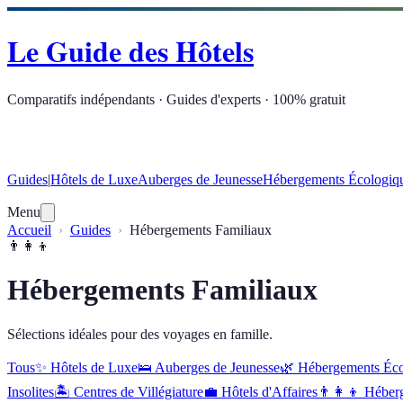
Le Guide des Hôtels
Comparatifs indépendants · Guides d'experts · 100% gratuit
Guides
|
Hôtels de Luxe
Auberges de Jeunesse
Hébergements Écologiq
Menu
Accueil
Guides
Hébergements Familiaux
👨‍👩‍👦
Hébergements Familiaux
Sélections idéales pour des voyages en famille.
Tous
✨
Hôtels de Luxe
🛌
Auberges de Jeunesse
🌿
Hébergements Éco
Insolites
🏝️
Centres de Villégiature
💼
Hôtels d'Affaires
👨‍👩‍👦
Héber