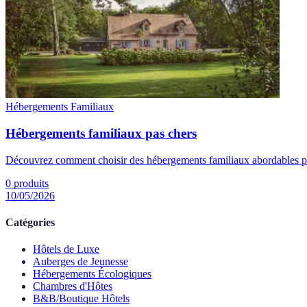
Hébergements Familiaux
Hébergements familiaux pas chers
Découvrez comment choisir des hébergements familiaux abordables po
0
produits
10/05/2026
Catégories
Hôtels de Luxe
Auberges de Jeunesse
Hébergements Écologiques
Chambres d'Hôtes
B&B/Boutique Hôtels