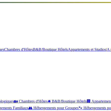
ues
Chambres d'Hôtes
B&B/Boutique Hôtels
Appartements et Studios
|
A 
logiques
🏡
Chambres d'Hôtes
🛎️
B&B/Boutique Hôtels
🏢
Appartement
gements Familiaux
👥
Hébergements pour Groupes
🐾
Hébergements p