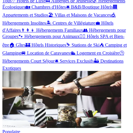
Tous
✨
Hôtels de Luxe
🛌
Auberges de Jeunesse
🌿
Hébergements
Écologiques
🏡
Chambres d'Hôtes
🛎️
B&B/Boutique Hôtels
🏢
Appartements et Studios
🏖️
Villas et Maisons de Vacances
🎪
Hébergements Insolites
🏝️
Centres de Villégiature
💼
Hôtels
d'Affaires
👨‍👩‍👦
Hébergements Familiaux
👥
Hébergements pour
Groupes
🐾
Hébergements pour Animaux
🧖‍♂️
Hôtels SPA et Bien-
être
🏠
Gîtes
🏰
Hôtels Historiques
⛷️
Stations de Ski
⛺
Camping et
Glamping
🚐
Location de Caravanes
🛳️
Logement en Croisière
🕒
Hébergements Court Séjour
🛎️
Services Exclusifs
🏜️
Destinations
Exotiques
Populaire